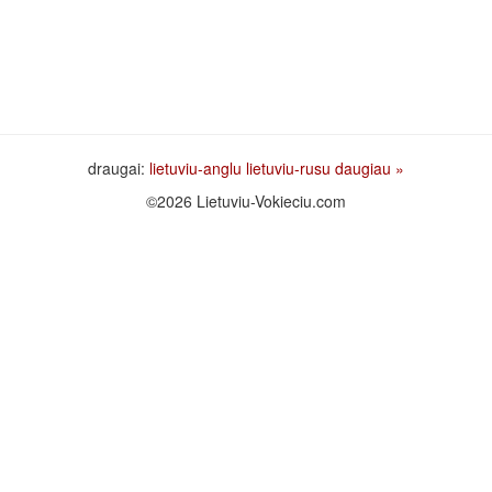
draugai:
lietuviu-anglu
lietuviu-rusu
daugiau »
©2026 Lietuviu-Vokieciu.com