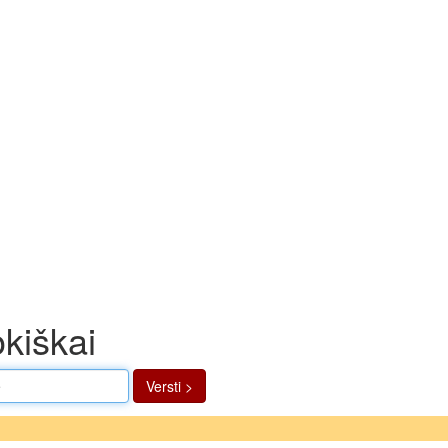
kiškai
Versti >