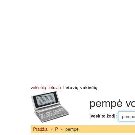
vokiečių-lietuvių
lietuvių-vokiečių
pempė vo
Įveskite žodį:
Pradžia
»
P
»
pempė