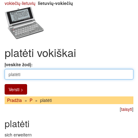
vokiečių-lietuvių
lietuvių-vokiečių
platėti vokiškai
Įveskite žodį:
Versti >
Pradžia
»
P
»
platėti
[
taisyti
]
platėti
sich erweitern