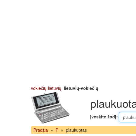
vokiečių-lietuvių
lietuvių-vokiečių
plaukuota
Įveskite žodį:
Pradžia
»
P
»
plaukuotas