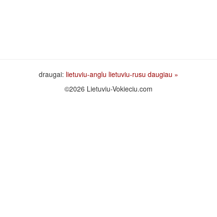
draugai:
lietuviu-anglu
lietuviu-rusu
daugiau »
©2026 Lietuviu-Vokieciu.com