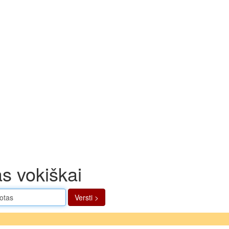
s vokiškai
Versti >