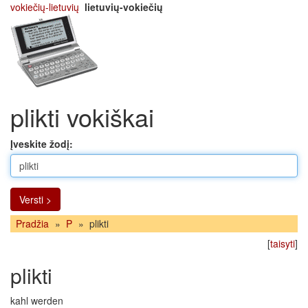
vokiečių-lietuvių
lietuvių-vokiečių
plikti vokiškai
Įveskite žodį:
Versti >
Pradžia
»
P
»
plikti
[
taisyti
]
plikti
kahl werden