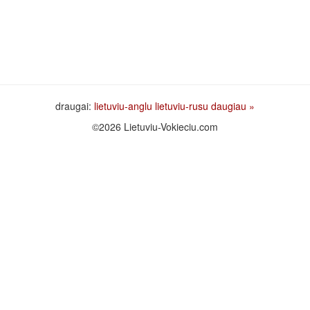
draugai:
lietuviu-anglu
lietuviu-rusu
daugiau »
©2026 Lietuviu-Vokieciu.com