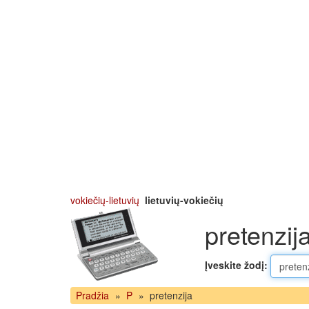
vokiečių-lietuvių
lietuvių-vokiečių
pretenzij
Įveskite žodį:
Pradžia
»
P
»
pretenzija