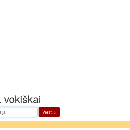
a vokiškai
Versti >