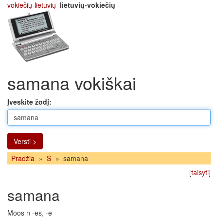
vokiečių-lietuvių
lietuvių-vokiečių
samana vokiškai
Įveskite žodį:
Versti >
Pradžia
»
S
»
samana
[
taisyti
]
samana
Moos n -es, -e