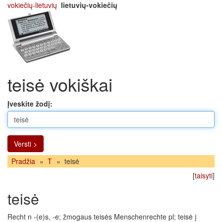
vokiečių-lietuvių
lietuvių-vokiečių
teisė vokiškai
Įveskite žodį:
Versti >
Pradžia
»
T
»
teisė
[
taisyti
]
teisė
Recht n -(e)s, -e; žmogaus teisės Menschenrechte pl; teisė į