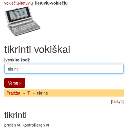
vokiečių-lietuvių
lietuvių-vokiečių
tikrinti vokiškai
Įveskite žodį:
Versti >
Pradžia
»
T
»
tikrinti
[
taisyti
]
tikrinti
prüfen vt, kontrollieren vt