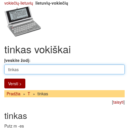
vokiečių-lietuvių
lietuvių-vokiečių
tinkas vokiškai
Įveskite žodį:
Versti >
Pradžia
»
T
»
tinkas
[
taisyti
]
tinkas
Putz m -es